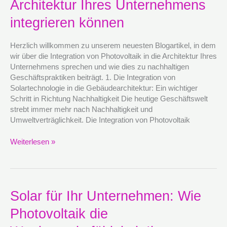
Solartechnologie
Architektur Ihres Unternehmens
in
integrieren können
die
Architektur
Ihres
Herzlich willkommen zu unserem neuesten Blogartikel, in dem
Unternehmens
wir über die Integration von Photovoltaik in die Architektur Ihres
integrieren
Unternehmens sprechen und wie dies zu nachhaltigen
können
Geschäftspraktiken beiträgt. 1. Die Integration von
Solartechnologie in die Gebäudearchitektur: Ein wichtiger
Schritt in Richtung Nachhaltigkeit Die heutige Geschäftswelt
strebt immer mehr nach Nachhaltigkeit und
Umweltverträglichkeit. Die Integration von Photovoltaik
Weiterlesen »
Solar
Solar für Ihr Unternehmen: Wie
für
Photovoltaik die
Ihr
Unternehmen: