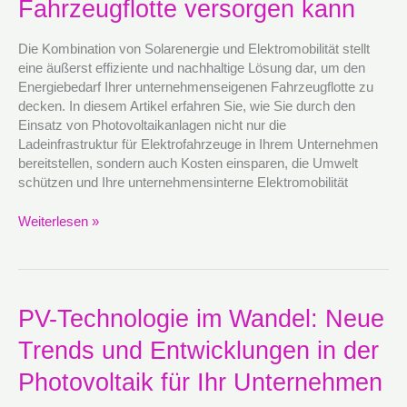
Fahrzeugflotte versorgen kann
die
Ladeinfrastruktur
für
Die Kombination von Solarenergie und Elektromobilität stellt
Ihre
eine äußerst effiziente und nachhaltige Lösung dar, um den
unternehmenseigene
Energiebedarf Ihrer unternehmenseigenen Fahrzeugflotte zu
Fahrzeugflotte
decken. In diesem Artikel erfahren Sie, wie Sie durch den
versorgen
Einsatz von Photovoltaikanlagen nicht nur die
kann
Ladeinfrastruktur für Elektrofahrzeuge in Ihrem Unternehmen
bereitstellen, sondern auch Kosten einsparen, die Umwelt
schützen und Ihre unternehmensinterne Elektromobilität
Weiterlesen »
PV-
PV-Technologie im Wandel: Neue
Technologie
Trends und Entwicklungen in der
im
Wandel:
Photovoltaik für Ihr Unternehmen
Neue
Trends