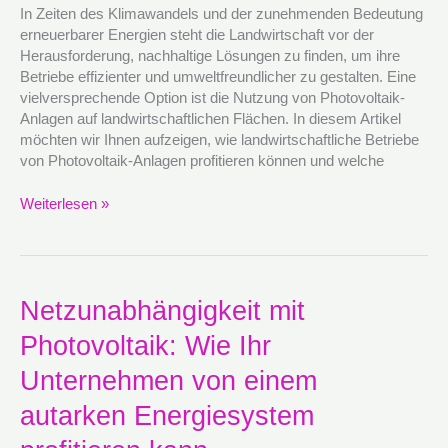
Anlagen
In Zeiten des Klimawandels und der zunehmenden Bedeutung
auf
erneuerbarer Energien steht die Landwirtschaft vor der
ihren
Herausforderung, nachhaltige Lösungen zu finden, um ihre
Flächen
Betriebe effizienter und umweltfreundlicher zu gestalten. Eine
profitieren
vielversprechende Option ist die Nutzung von Photovoltaik-
können
Anlagen auf landwirtschaftlichen Flächen. In diesem Artikel
möchten wir Ihnen aufzeigen, wie landwirtschaftliche Betriebe
von Photovoltaik-Anlagen profitieren können und welche
Weiterlesen »
Netzunabhängigkeit
Netzunabhängigkeit mit
mit
Photovoltaik: Wie Ihr
Photovoltaik:
Wie
Unternehmen von einem
Ihr
Unternehmen
autarken Energiesystem
von