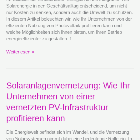
Einsatz
Solarenergie in den Geschäftsalltag entscheidend, um nicht
von
nur Kosten zu senken, sondern auch die Umwelt zu schützen.
Photovoltaik
In diesem Artikel beleuchten wir, wie Ihr Unternehmen von der
Kosten
effizienten Nutzung von Photovoltaik profitieren kann und
senken
welche Möglichkeiten sich Ihnen bieten, um Ihren Betrieb
kann
energieeffizienter zu gestalten. 1.
Weiterlesen »
Solaranlagenvernetzung:
Solaranlagenvernetzung: Wie Ihr
Wie
Unternehmen von einer
Ihr
Unternehmen
vernetzten PV-Infrastruktur
von
einer
profitieren kann
vernetzten
PV-
Die Energiewelt befindet sich im Wandel, und die Vernetzung
Infrastruktur
von Solarsystemen nimmt dabei eine bedeutende Rolle ein. In