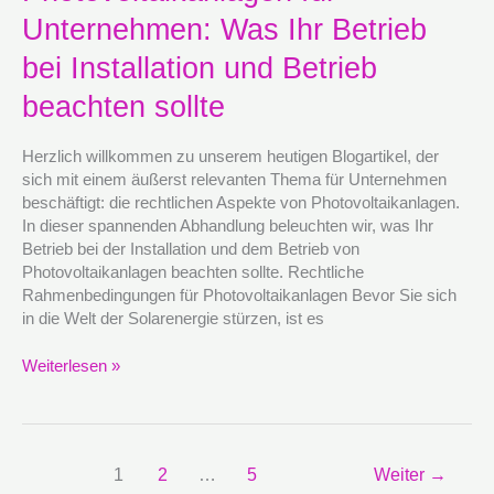
Photovoltaikanlagen
Unternehmen: Was Ihr Betrieb
für
Unternehmen:
bei Installation und Betrieb
Was
beachten sollte
Ihr
Betrieb
bei
Herzlich willkommen zu unserem heutigen Blogartikel, der
Installation
sich mit einem äußerst relevanten Thema für Unternehmen
und
beschäftigt: die rechtlichen Aspekte von Photovoltaikanlagen.
Betrieb
In dieser spannenden Abhandlung beleuchten wir, was Ihr
beachten
Betrieb bei der Installation und dem Betrieb von
sollte
Photovoltaikanlagen beachten sollte. Rechtliche
Rahmenbedingungen für Photovoltaikanlagen Bevor Sie sich
in die Welt der Solarenergie stürzen, ist es
Weiterlesen »
1
2
…
5
Weiter
→