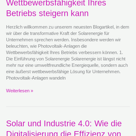
Wettbewerbsfähigkeit Ihres
Wie
Photovoltaik
Betriebs steigern kann
die
Wettbewerbsfähigkeit
Herzlich willkommen zu unserem neuesten Blogartikel, in dem
Ihres
wir über die transformative Kraft der Solarenergie für
Betriebs
Unternehmen sprechen werden. Insbesondere werden wir
steigern
beleuchten, wie Photovoltaik-Anlagen die
kann
Wettbewerbsfähigkeit Ihres Betriebs verbessern können. 1.
Die Einführung von Solarenergie Solarenergie ist längst nicht
mehr nur eine umweltfreundliche Energiequelle, sondern auch
eine äußerst wettbewerbsfähige Lösung für Unternehmen.
Photovoltaik-Anlagen wandeln
Weiterlesen »
Solar
Solar und Industrie 4.0: Wie die
und
Digitalisierung die Effizienz von
Industrie