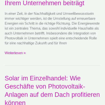
Photovoltaik
Ihrem Unternehmen beiträgt
zur
Energiewende
In einer Zeit, in der Nachhaltigkeit und Umweltbewusstsein
in
immer wichtiger werden, ist die Umstellung auf erneuerbare
Ihrem
Energien ein Schritt in die richtige Richtung. Die Energiewende
Unternehmen
ist ein zentrales Thema, das sowohl individuelle Haushalte als
beiträgt
auch Unternehmen betrifft. Insbesondere die Integration von
Photovoltaik in Unternehmen spielt eine entscheidende Rolle
für eine nachhaltige Zukunft und für Ihren
Weiterlesen »
Solar
Solar im Einzelhandel: Wie
im
Geschäfte von Photovoltaik-
Einzelhandel:
Wie
Anlagen auf dem Dach profitieren
Geschäfte
von
können