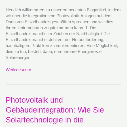
Photovoltaik-
Anlagen
Herzlich willkommen zu unserem neuesten Blogartikel, in dem
auf
wir über die Integration von Photovoltaik-Anlagen auf dem
dem
Dach von Einzelhandelsgeschäften sprechen und wie dies
Dach
Ihrem Unternehmen zugutekommen kann. 1. Die
profitieren
Einzelhandelsbranche im Zeichen der Nachhaltigkeit Die
können
Einzelhandelsbranche steht vor der Herausforderung,
nachhaltigere Praktiken zu implementieren. Eine Möglichkeit,
dies zu tun, besteht darin, erneuerbare Energien wie
Solarenergie
Weiterlesen »
Photovoltaik
Photovoltaik und
und
Gebäudeintegration: Wie Sie
Gebäudeintegration:
Wie
Solartechnologie in die
Sie