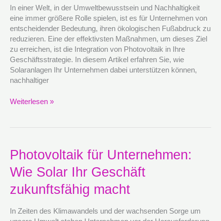
des
In einer Welt, in der Umweltbewusstsein und Nachhaltigkeit
ökologischen
eine immer größere Rolle spielen, ist es für Unternehmen von
Fußabdrucks
entscheidender Bedeutung, ihren ökologischen Fußabdruck zu
beitragen
reduzieren. Eine der effektivsten Maßnahmen, um dieses Ziel
kann
zu erreichen, ist die Integration von Photovoltaik in Ihre
Geschäftsstrategie. In diesem Artikel erfahren Sie, wie
Solaranlagen Ihr Unternehmen dabei unterstützen können,
nachhaltiger
Weiterlesen »
Photovoltaik
Photovoltaik für Unternehmen:
für
Wie Solar Ihr Geschäft
Unternehmen:
Wie
zukunftsfähig macht
Solar
Ihr
In Zeiten des Klimawandels und der wachsenden Sorge um
Geschäft