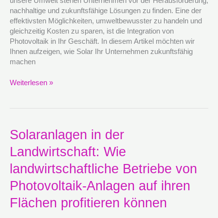
unsere Umwelt stehen Unternehmen vor der Herausforderung,
zukunftsfähig
nachhaltige und zukunftsfähige Lösungen zu finden. Eine der
macht
effektivsten Möglichkeiten, umweltbewusster zu handeln und
gleichzeitig Kosten zu sparen, ist die Integration von
Photovoltaik in Ihr Geschäft. In diesem Artikel möchten wir
Ihnen aufzeigen, wie Solar Ihr Unternehmen zukunftsfähig
machen
Weiterlesen »
Solaranlagen
Solaranlagen in der
in
Landwirtschaft: Wie
der
Landwirtschaft:
landwirtschaftliche Betriebe von
Wie
landwirtschaftliche
Photovoltaik-Anlagen auf ihren
Betriebe
Flächen profitieren können
von
Photovoltaik-