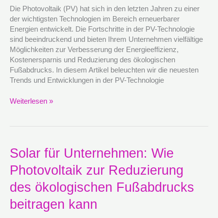
Die Photovoltaik (PV) hat sich in den letzten Jahren zu einer
und
der wichtigsten Technologien im Bereich erneuerbarer
Entwicklungen
Energien entwickelt. Die Fortschritte in der PV-Technologie
in
sind beeindruckend und bieten Ihrem Unternehmen vielfältige
der
Möglichkeiten zur Verbesserung der Energieeffizienz,
Photovoltaik
Kostenersparnis und Reduzierung des ökologischen
für
Fußabdrucks. In diesem Artikel beleuchten wir die neuesten
Ihr
Trends und Entwicklungen in der PV-Technologie
Unternehmen
Weiterlesen »
Solar
Solar für Unternehmen: Wie
für
Photovoltaik zur Reduzierung
Unternehmen:
Wie
des ökologischen Fußabdrucks
Photovoltaik
zur
beitragen kann
Reduzierung