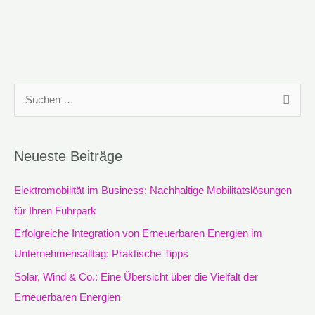
S
u
c
Neueste Beiträge
h
e
Elektromobilität im Business: Nachhaltige Mobilitätslösungen
n
für Ihren Fuhrpark
n
Erfolgreiche Integration von Erneuerbaren Energien im
a
Unternehmensalltag: Praktische Tipps
c
Solar, Wind & Co.: Eine Übersicht über die Vielfalt der
h
Erneuerbaren Energien
: