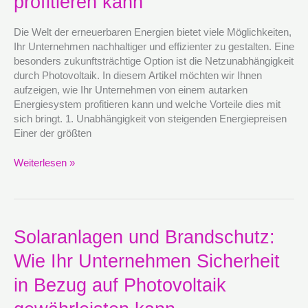
profitieren kann
einem
autarken
Energiesystem
Die Welt der erneuerbaren Energien bietet viele Möglichkeiten,
profitieren
Ihr Unternehmen nachhaltiger und effizienter zu gestalten. Eine
kann
besonders zukunftsträchtige Option ist die Netzunabhängigkeit
durch Photovoltaik. In diesem Artikel möchten wir Ihnen
aufzeigen, wie Ihr Unternehmen von einem autarken
Energiesystem profitieren kann und welche Vorteile dies mit
sich bringt. 1. Unabhängigkeit von steigenden Energiepreisen
Einer der größten
Weiterlesen »
Solaranlagen
Solaranlagen und Brandschutz:
und
Wie Ihr Unternehmen Sicherheit
Brandschutz:
Wie
in Bezug auf Photovoltaik
Ihr
Unternehmen