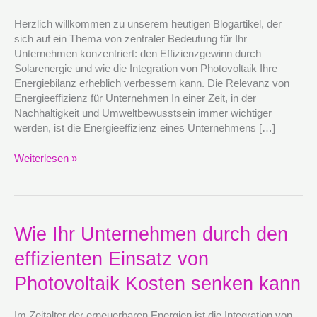
durch
Photovoltaik
Herzlich willkommen zu unserem heutigen Blogartikel, der
verbessern
sich auf ein Thema von zentraler Bedeutung für Ihr
kann
Unternehmen konzentriert: den Effizienzgewinn durch
Solarenergie und wie die Integration von Photovoltaik Ihre
Energiebilanz erheblich verbessern kann. Die Relevanz von
Energieeffizienz für Unternehmen In einer Zeit, in der
Nachhaltigkeit und Umweltbewusstsein immer wichtiger
werden, ist die Energieeffizienz eines Unternehmens […]
Weiterlesen »
Wie
Wie Ihr Unternehmen durch den
Ihr
effizienten Einsatz von
Unternehmen
durch
Photovoltaik Kosten senken kann
den
effizienten
Im Zeitalter der erneuerbaren Energien ist die Integration von