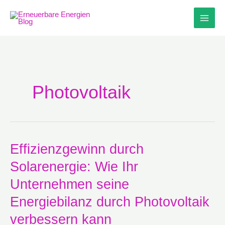
Zum
Inhalt
springen
Photovoltaik
Effizienzgewinn
Effizienzgewinn durch
durch
Solarenergie: Wie Ihr
Solarenergie:
Wie
Unternehmen seine
Ihr
Unternehmen
Energiebilanz durch Photovoltaik
seine
verbessern kann
Energiebilanz