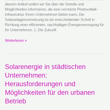
profitieren
diesem Artikel wollen wir Sie über die Vorteile und
kann
Möglichkeiten informieren, die eine vernetzte Photovoltaik-
Infrastruktur Ihrem Unternehmen bieten kann. Die
Solaranlagenvernetzung ist ein entscheidender Schritt in
Richtung einer effizienten, nachhaltigen Energieversorgung für
Ihr Unternehmen. 1. Die Zukunft
Weiterlesen »
Solarenergie
Solarenergie in städtischen
in
Unternehmen:
städtischen
Unternehmen:
Herausforderungen und
Herausforderungen
und
Möglichkeiten für den urbanen
Möglichkeiten
Betrieb
für
den