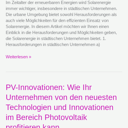
urbanen
Im Zeitalter der erneuerbaren Energien wird Solarenergie
Betrieb
immer wichtiger, insbesondere in städtischen Unternehmen.
Die urbane Umgebung bietet sowohl Herausforderungen als
auch viele Möglichkeiten für den effizienten Einsatz von
Solarenergie. In diesem Artikel möchten wir Ihnen einen
Einblick in die Herausforderungen und Möglichkeiten geben,
die Solarenergie in städtischen Unternehmen bietet. 1.
Herausforderungen in städtischen Unternehmen a)
Weiterlesen »
PV-
PV-Innovationen: Wie Ihr
Innovationen:
Unternehmen von den neuesten
Wie
Ihr
Technologien und Innovationen
Unternehmen
von
im Bereich Photovoltaik
den
profitieren kann
neuesten