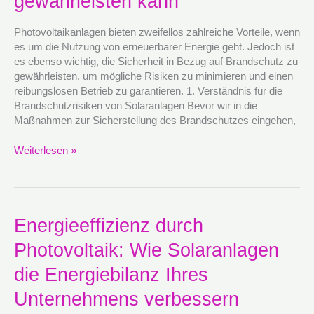
gewährleisten kann
Sicherheit
in
Photovoltaikanlagen bieten zweifellos zahlreiche Vorteile, wenn
Bezug
es um die Nutzung von erneuerbarer Energie geht. Jedoch ist
auf
es ebenso wichtig, die Sicherheit in Bezug auf Brandschutz zu
Photovoltaik
gewährleisten, um mögliche Risiken zu minimieren und einen
gewährleisten
reibungslosen Betrieb zu garantieren. 1. Verständnis für die
kann
Brandschutzrisiken von Solaranlagen Bevor wir in die
Maßnahmen zur Sicherstellung des Brandschutzes eingehen,
Weiterlesen »
Energieeffizienz
Energieeffizienz durch
durch
Photovoltaik: Wie Solaranlagen
Photovoltaik:
Wie
die Energiebilanz Ihres
Solaranlagen
die
Unternehmens verbessern
Energiebilanz