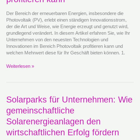
Technologien
und
Der Bereich der erneuerbaren Energien, insbesondere die
Innovationen
Photovoltaik (PV), erlebt einen ständigen Innovationsstrom,
im
der die Art und Weise, wie Energie erzeugt und genutzt wird,
Bereich
grundlegend verändert. In diesem Artikel erfahren Sie, wie Ihr
Photovoltaik
Unternehmen von den neuesten Technologien und
profitieren
Innovationen im Bereich Photovoltaik profitieren kann und
kann
welchen Mehrwert diese für Ihr Geschäft bieten können. 1.
Weiterlesen »
Solarparks
Solarparks für Unternehmen: Wie
für
gemeinschaftliche
Unternehmen:
Wie
Solarenergieanlagen den
gemeinschaftliche
Solarenergieanlagen
wirtschaftlichen Erfolg fördern
den