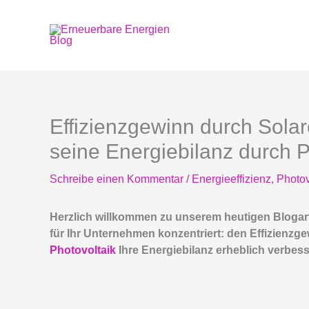
Zum
Inhalt
springen
Effizienzgewinn durch Sola
seine Energiebilanz durch 
Schreibe einen Kommentar
/
Energieeffizienz
,
Photov
Herzlich willkommen zu unserem heutigen Blogart
für Ihr Unternehmen konzentriert: den Effizienzg
Photovoltaik
Ihre Energiebilanz erheblich verbes