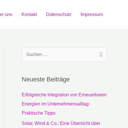
er uns
Kontakt
Datenschutz
Impressum
S
u
c
Neueste Beiträge
h
e
Erfolgreiche Integration von Erneuerbaren
n
Energien im Unternehmensalltag:
n
Praktische Tipps
a
Solar, Wind & Co.: Eine Übersicht über