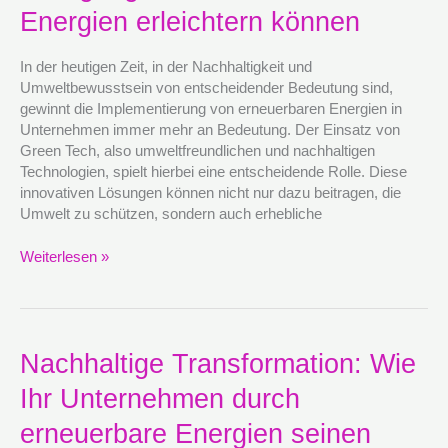
Wie
Energien erleichtern können
innovative
Technologien
In der heutigen Zeit, in der Nachhaltigkeit und
den
Umweltbewusstsein von entscheidender Bedeutung sind,
Übergang
gewinnt die Implementierung von erneuerbaren Energien in
zu
Unternehmen immer mehr an Bedeutung. Der Einsatz von
erneuerbaren
Green Tech, also umweltfreundlichen und nachhaltigen
Energien
Technologien, spielt hierbei eine entscheidende Rolle. Diese
erleichtern
innovativen Lösungen können nicht nur dazu beitragen, die
können
Umwelt zu schützen, sondern auch erhebliche
Weiterlesen »
Nachhaltige
Nachhaltige Transformation: Wie
Transformation:
Ihr Unternehmen durch
Wie
Ihr
erneuerbare Energien seinen
Unternehmen