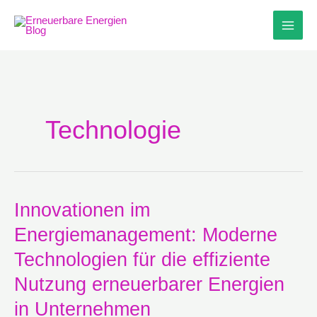
Zum
Inhalt
springen
Technologie
Innovationen
Innovationen im
im
Energiemanagement: Moderne
Energiemanagement:
Moderne
Technologien für die effiziente
Technologien
für
Nutzung erneuerbarer Energien
die
in Unternehmen
effiziente