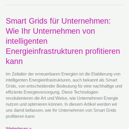
Smart
Smart Grids für Unternehmen:
Grids
Wie Ihr Unternehmen von
für
Unternehmen:
intelligenten
Wie
Ihr
Energieinfrastrukturen profitieren
Unternehmen
kann
von
intelligenten
Energieinfrastrukturen
Im Zeitalter der erneuerbaren Energien ist die Etablierung von
profitieren
intelligenten Energieinfrastrukturen, auch bekannt als Smart
kann
Grids, von entscheidender Bedeutung für eine nachhaltige und
effiziente Energieversorgung. Diese Technologien
revolutionieren die Art und Weise, wie Unternehmen Energie
nutzen und optimieren können. In diesem Artikel werden wir
uns damit befassen, wie Ihr Unternehmen von Smart Grids
profitieren kann
Weiterlesen »