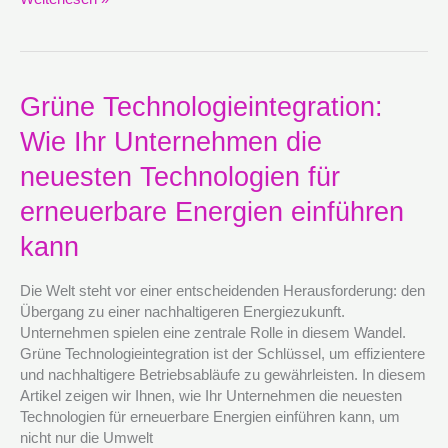
Grüne
Grüne Technologieintegration:
Technologieintegration:
Wie Ihr Unternehmen die
Wie
Ihr
neuesten Technologien für
Unternehmen
die
erneuerbare Energien einführen
neuesten
kann
Technologien
für
erneuerbare
Die Welt steht vor einer entscheidenden Herausforderung: den
Energien
Übergang zu einer nachhaltigeren Energiezukunft.
einführen
Unternehmen spielen eine zentrale Rolle in diesem Wandel.
kann
Grüne Technologieintegration ist der Schlüssel, um effizientere
und nachhaltigere Betriebsabläufe zu gewährleisten. In diesem
Artikel zeigen wir Ihnen, wie Ihr Unternehmen die neuesten
Technologien für erneuerbare Energien einführen kann, um
nicht nur die Umwelt