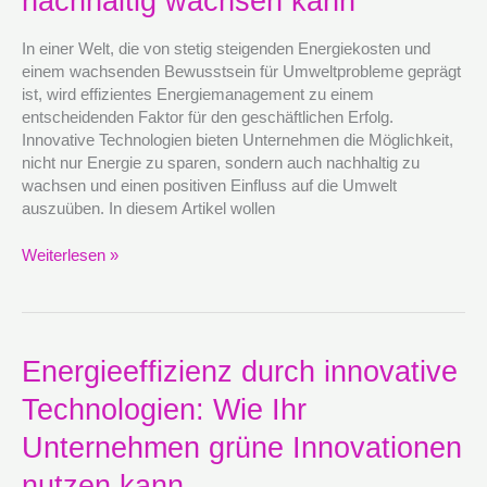
nachhaltig wachsen kann
Technologien
Energie
In einer Welt, die von stetig steigenden Energiekosten und
sparen
einem wachsenden Bewusstsein für Umweltprobleme geprägt
und
ist, wird effizientes Energiemanagement zu einem
nachhaltig
entscheidenden Faktor für den geschäftlichen Erfolg.
wachsen
Innovative Technologien bieten Unternehmen die Möglichkeit,
kann
nicht nur Energie zu sparen, sondern auch nachhaltig zu
wachsen und einen positiven Einfluss auf die Umwelt
auszuüben. In diesem Artikel wollen
Weiterlesen »
Energieeffizienz
Energieeffizienz durch innovative
durch
Technologien: Wie Ihr
innovative
Technologien:
Unternehmen grüne Innovationen
Wie
Ihr
nutzen kann