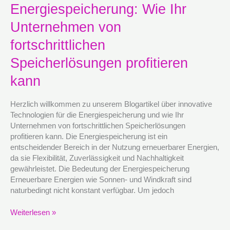
Energiespeicherung: Wie Ihr
für
die
Unternehmen von
Energiespeicherung:
Wie
fortschrittlichen
Ihr
Speicherlösungen profitieren
Unternehmen
von
kann
fortschrittlichen
Speicherlösungen
Herzlich willkommen zu unserem Blogartikel über innovative
profitieren
Technologien für die Energiespeicherung und wie Ihr
kann
Unternehmen von fortschrittlichen Speicherlösungen
profitieren kann. Die Energiespeicherung ist ein
entscheidender Bereich in der Nutzung erneuerbarer Energien,
da sie Flexibilität, Zuverlässigkeit und Nachhaltigkeit
gewährleistet. Die Bedeutung der Energiespeicherung
Erneuerbare Energien wie Sonnen- und Windkraft sind
naturbedingt nicht konstant verfügbar. Um jedoch
Weiterlesen »