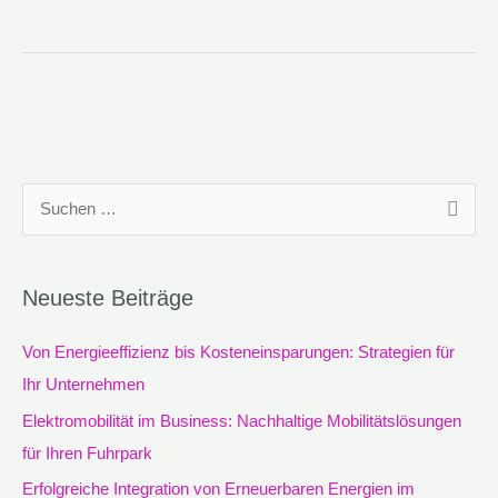
S
u
c
Neueste Beiträge
h
e
Von Energieeffizienz bis Kosteneinsparungen: Strategien für
n
Ihr Unternehmen
n
Elektromobilität im Business: Nachhaltige Mobilitätslösungen
a
für Ihren Fuhrpark
c
Erfolgreiche Integration von Erneuerbaren Energien im