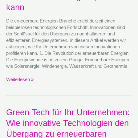
technologischem
kann
Fortschritt
in
Die erneuerbare Energien-Branche erlebt derzeit einen
erneuerbaren
beispiellosen technologischen Fortschritt. Innovationen sind
Energien
der Schlüssel für den Übergang zu nachhaltigeren und
profitieren
effizienteren Energiesystemen. In diesem Artikel werden wir
kann
aufzeigen, wie Ihr Unternehmen von diesen Innovationen
profitieren kann. 1. Die Revolution der erneuerbaren Energien
Die Energiewende ist in vollem Gange. Erneuerbare Energien
wie Solarenergie, Windenergie, Wasserkraft und Geothermie
Weiterlesen »
Green
Green Tech für Ihr Unternehmen:
Tech
Wie innovative Technologien den
für
Ihr
Übergang zu erneuerbaren
Unternehmen: