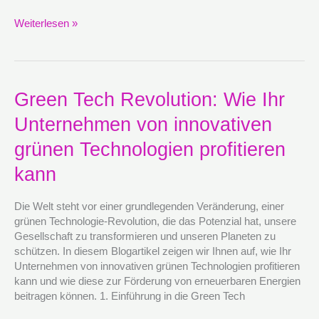
Weiterlesen »
Green
Green Tech Revolution: Wie Ihr
Tech
Unternehmen von innovativen
Revolution:
Wie
grünen Technologien profitieren
Ihr
Unternehmen
kann
von
innovativen
Die Welt steht vor einer grundlegenden Veränderung, einer
grünen
grünen Technologie-Revolution, die das Potenzial hat, unsere
Technologien
Gesellschaft zu transformieren und unseren Planeten zu
profitieren
schützen. In diesem Blogartikel zeigen wir Ihnen auf, wie Ihr
kann
Unternehmen von innovativen grünen Technologien profitieren
kann und wie diese zur Förderung von erneuerbaren Energien
beitragen können. 1. Einführung in die Green Tech