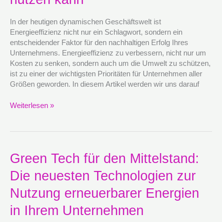
Unternehmen
grüne
In der heutigen dynamischen Geschäftswelt ist
Innovationen
Energieeffizienz nicht nur ein Schlagwort, sondern ein
nutzen
entscheidender Faktor für den nachhaltigen Erfolg Ihres
kann
Unternehmens. Energieeffizienz zu verbessern, nicht nur um
Kosten zu senken, sondern auch um die Umwelt zu schützen,
ist zu einer der wichtigsten Prioritäten für Unternehmen aller
Größen geworden. In diesem Artikel werden wir uns darauf
Weiterlesen »
Green
Green Tech für den Mittelstand:
Tech
Die neuesten Technologien zur
für
den
Nutzung erneuerbarer Energien
Mittelstand:
Die
in Ihrem Unternehmen
neuesten