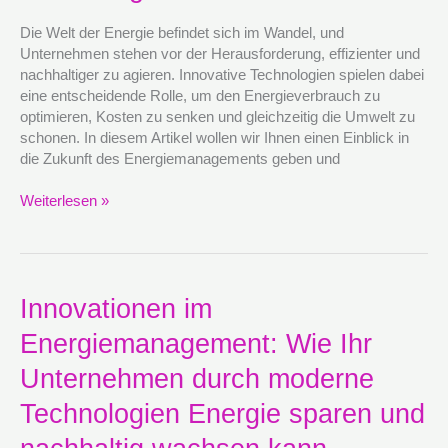
Unternehmen
durch
Die Welt der Energie befindet sich im Wandel, und
innovative
Unternehmen stehen vor der Herausforderung, effizienter und
Technologien
nachhaltiger zu agieren. Innovative Technologien spielen dabei
effizienter
eine entscheidende Rolle, um den Energieverbrauch zu
wird
optimieren, Kosten zu senken und gleichzeitig die Umwelt zu
schonen. In diesem Artikel wollen wir Ihnen einen Einblick in
die Zukunft des Energiemanagements geben und
Weiterlesen »
Innovationen
Innovationen im
im
Energiemanagement: Wie Ihr
Energiemanagement:
Wie
Unternehmen durch moderne
Ihr
Unternehmen
Technologien Energie sparen und
durch
moderne