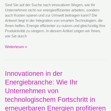
smarte
Sind Sie auf der Suche nach innovativen Wegen, wie Ihr
Lösungen
Unternehmen nicht nur energieeffizienter arbeiten, sondern
Energie
auch Kosten sparen und zur Umwelt beitragen kann? Die
sparen
Antwort liegt in der Integration von smarten Technologien, die
kann
Ihnen helfen, Energie effizienter zu nutzen und gleichzeitig Ihre
Produktivität zu steigern. In diesem Artikel zeigen wir Ihnen,
wie Sie durch
Weiterlesen »
Innovationen
Innovationen in der
in
Energiebranche: Wie Ihr
der
Energiebranche:
Unternehmen von
Wie
Ihr
technologischem Fortschritt in
Unternehmen
erneuerbaren Energien profitieren
von