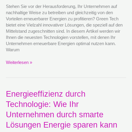
Technologien
Stehen Sie vor der Herausforderung, Ihr Unternehmen auf
zur
nachhaltige Weise zu betreiben und gleichzeitig von den
Nutzung
Vorteilen erneuerbarer Energien zu profitieren? Green Tech
erneuerbarer
bietet eine Vielzahl innovativer Lösungen, die speziell auf den
Energien
Mittelstand zugeschnitten sind. In diesem Artikel werden wir
in
Ihnen die neuesten Technologien vorstellen, mit denen Ihr
Ihrem
Unternehmen erneuerbare Energien optimal nutzen kann.
Unternehmen
Warum
Weiterlesen »
Energieeffizienz
Energieeffizienz durch
durch
Technologie: Wie Ihr
Technologie:
Wie
Unternehmen durch smarte
Ihr
Unternehmen
Lösungen Energie sparen kann
durch