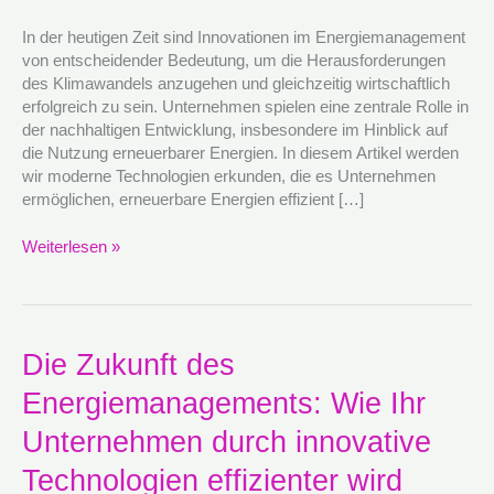
Nutzung
erneuerbarer
In der heutigen Zeit sind Innovationen im Energiemanagement
Energien
von entscheidender Bedeutung, um die Herausforderungen
in
des Klimawandels anzugehen und gleichzeitig wirtschaftlich
Unternehmen
erfolgreich zu sein. Unternehmen spielen eine zentrale Rolle in
der nachhaltigen Entwicklung, insbesondere im Hinblick auf
die Nutzung erneuerbarer Energien. In diesem Artikel werden
wir moderne Technologien erkunden, die es Unternehmen
ermöglichen, erneuerbare Energien effizient […]
Weiterlesen »
Die
Die Zukunft des
Zukunft
Energiemanagements: Wie Ihr
des
Energiemanagements:
Unternehmen durch innovative
Wie
Ihr
Technologien effizienter wird