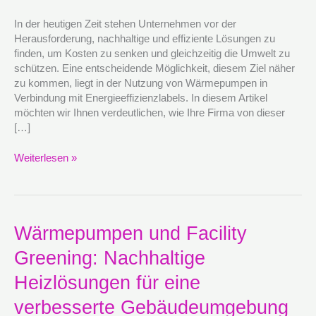
Heiztechnologie
Kosten
In der heutigen Zeit stehen Unternehmen vor der
senken
Herausforderung, nachhaltige und effiziente Lösungen zu
und
finden, um Kosten zu senken und gleichzeitig die Umwelt zu
die
schützen. Eine entscheidende Möglichkeit, diesem Ziel näher
Umwelt
zu kommen, liegt in der Nutzung von Wärmepumpen in
entlasten
Verbindung mit Energieeffizienzlabels. In diesem Artikel
kann
möchten wir Ihnen verdeutlichen, wie Ihre Firma von dieser
[…]
Weiterlesen »
Wärmepumpen
Wärmepumpen und Facility
und
Greening: Nachhaltige
Facility
Greening:
Heizlösungen für eine
Nachhaltige
Heizlösungen
verbesserte Gebäudeumgebung