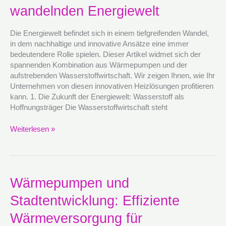
wandelnden Energiewelt
Unternehmen
in
einer
Die Energiewelt befindet sich in einem tiefgreifenden Wandel,
sich
in dem nachhaltige und innovative Ansätze eine immer
wandelnden
bedeutendere Rolle spielen. Dieser Artikel widmet sich der
Energiewelt
spannenden Kombination aus Wärmepumpen und der
aufstrebenden Wasserstoffwirtschaft. Wir zeigen Ihnen, wie Ihr
Unternehmen von diesen innovativen Heizlösungen profitieren
kann. 1. Die Zukunft der Energiewelt: Wasserstoff als
Hoffnungsträger Die Wasserstoffwirtschaft steht
Weiterlesen »
Wärmepumpen
Wärmepumpen und
und
Stadtentwicklung: Effiziente
Stadtentwicklung:
Effiziente
Wärmeversorgung für
Wärmeversorgung