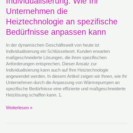
Individualisierung: Wie Ihr
Individualisierung:
Wie
Unternehmen die
Ihr
Unternehmen
Heiztechnologie an spezifische
die
Bedürfnisse anpassen kann
Heiztechnologie
an
spezifische
In der dynamischen Geschäftswelt von heute ist
Bedürfnisse
Individualisierung ein Schlüsselwort. Kunden erwarten
anpassen
maßgeschneiderte Lösungen, die ihren spezifischen
kann
Anforderungen entsprechen. Dieser Ansatz zur
Individualisierung kann auch auf Ihre Heiztechnologie
angewendet werden. In diesem Artikel zeigen wir Ihnen, wie Ihr
Unternehmen durch die Anpassung von Wärmepumpen an
spezifische Bedürfnisse eine effiziente und maßgeschneiderte
Heizlösung schaffen kann. 1.
Weiterlesen »