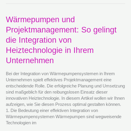
Wärmepumpen
Wärmepumpen und
und
Projektmanagement: So gelingt
Projektmanagement:
So
die Integration von
gelingt
die
Heiztechnologie in Ihrem
Integration
Unternehmen
von
Heiztechnologie
in
Bei der Integration von Wärmepumpensystemen in Ihrem
Ihrem
Unternehmen spielt effektives Projektmanagement eine
Unternehmen
entscheidende Rolle. Die erfolgreiche Planung und Umsetzung
sind maßgeblich für den reibungslosen Einsatz dieser
innovativen Heiztechnologie. In diesem Artikel wollen wir Ihnen
aufzeigen, wie Sie diesen Prozess optimal gestalten können.
1. Die Bedeutung einer effektiven Integration von
Wärmepumpensystemen Wärmepumpen sind wegweisende
Technologien im