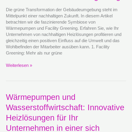
für
eine
Die grüne Transformation der Gebäudeumgebung steht im
verbesserte
Mittelpunkt einer nachhaltigen Zukunft. In diesem Artikel
Gebäudeumgebung
betrachten wir die faszinierende Symbiose von
Wärmepumpen und Facility Greening. Erfahren Sie, wie Ihr
Unternehmen von nachhaltigen Heizlösungen profitieren und
gleichzeitig einen positiven Einfluss auf die Umwelt und das
Wohlbefinden der Mitarbeiter ausüben kann. 1. Facility
Greening: Mehr als nur grüne
Weiterlesen »
Wärmepumpen
Wärmepumpen und
und
Wasserstoffwirtschaft: Innovative
Wasserstoffwirtschaft:
Innovative
Heizlösungen für Ihr
Heizlösungen
für
Unternehmen in einer sich
Ihr