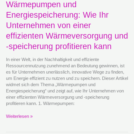
Wärmepumpen
Wärmepumpen und
und
Energiespeicherung: Wie Ihr
Energiespeicherung:
Wie
Unternehmen von einer
Ihr
Unternehmen
effizienten Wärmeversorgung und
von
-speicherung profitieren kann
einer
effizienten
Wärmeversorgung
In einer Welt, in der Nachhaltigkeit und effiziente
und
Ressourcennutzung zunehmend an Bedeutung gewinnen, ist
-
es für Unternehmen unerlässlich, innovative Wege zu finden,
speicherung
um Energie effizient zu nutzen und zu speichern. Dieser Artikel
profitieren
widmet sich dem Thema „Wärmepumpen und
kann
Energiespeicherung“ und zeigt auf, wie Ihr Unternehmen von
einer effizienten Wärmeversorgung und -speicherung
profitieren kann. 1. Wärmepumpen:
Weiterlesen »