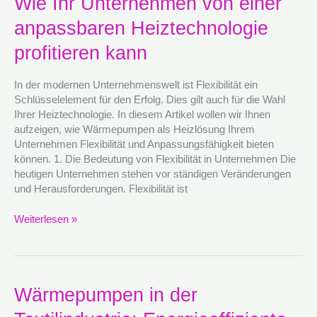
Wie Ihr Unternehmen von einer
Flexibilität:
Wie
anpassbaren Heiztechnologie
Ihr
Unternehmen
profitieren kann
von
einer
In der modernen Unternehmenswelt ist Flexibilität ein
anpassbaren
Schlüsselelement für den Erfolg. Dies gilt auch für die Wahl
Heiztechnologie
Ihrer Heiztechnologie. In diesem Artikel wollen wir Ihnen
profitieren
aufzeigen, wie Wärmepumpen als Heizlösung Ihrem
kann
Unternehmen Flexibilität und Anpassungsfähigkeit bieten
können. 1. Die Bedeutung von Flexibilität in Unternehmen Die
heutigen Unternehmen stehen vor ständigen Veränderungen
und Herausforderungen. Flexibilität ist
Weiterlesen »
Wärmepumpen
Wärmepumpen in der
in