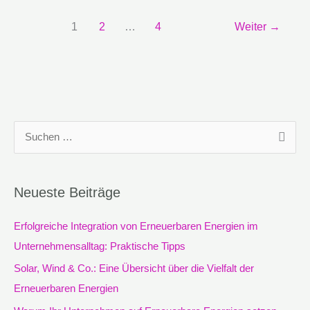
1
2
…
4
Weiter
→
S
u
c
Neueste Beiträge
h
e
Erfolgreiche Integration von Erneuerbaren Energien im
n
Unternehmensalltag: Praktische Tipps
n
Solar, Wind & Co.: Eine Übersicht über die Vielfalt der
a
Erneuerbaren Energien
c