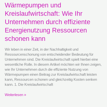
Wärmepumpen
Wärmepumpen und
und
Kreislaufwirtschaft: Wie Ihr
Kreislaufwirtschaft:
Wie
Unternehmen durch effiziente
Ihr
Unternehmen
Energienutzung Ressourcen
durch
schonen kann
effiziente
Energienutzung
Ressourcen
Wir leben in einer Zeit, in der Nachhaltigkeit und
schonen
Ressourcenschonung von entscheidender Bedeutung für
kann
Unternehmen sind. Die Kreislaufwirtschaft spielt hierbei eine
wesentliche Rolle. In diesem Artikel möchten wir Ihnen zeigen,
wie Ihr Unternehmen durch die effiziente Nutzung von
Wärmepumpen einen Beitrag zur Kreislaufwirtschaft leisten
kann, Ressourcen schonen und gleichzeitig Kosten senken
kann. 1. Die Kreislaufwirtschaft
Weiterlesen »