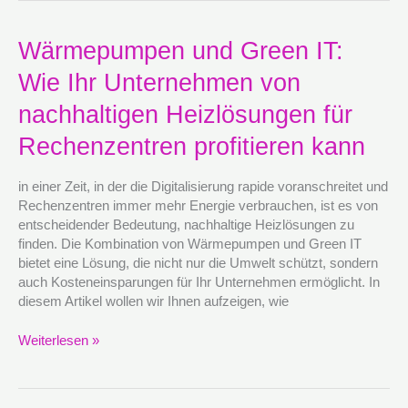
Wärmepumpen
Wärmepumpen und Green IT:
und
Wie Ihr Unternehmen von
Green
IT:
nachhaltigen Heizlösungen für
Wie
Ihr
Rechenzentren profitieren kann
Unternehmen
von
in einer Zeit, in der die Digitalisierung rapide voranschreitet und
nachhaltigen
Rechenzentren immer mehr Energie verbrauchen, ist es von
Heizlösungen
entscheidender Bedeutung, nachhaltige Heizlösungen zu
für
finden. Die Kombination von Wärmepumpen und Green IT
Rechenzentren
bietet eine Lösung, die nicht nur die Umwelt schützt, sondern
profitieren
auch Kosteneinsparungen für Ihr Unternehmen ermöglicht. In
kann
diesem Artikel wollen wir Ihnen aufzeigen, wie
Weiterlesen »