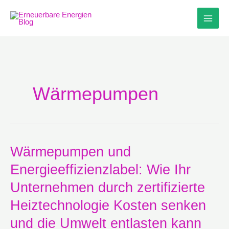
Zum
Inhalt
springen
Wärmepumpen
Wärmepumpen
Wärmepumpen und
und
Energieeffizienzlabel: Wie Ihr
Energieeffizienzlabel:
Wie
Unternehmen durch zertifizierte
Ihr
Unternehmen
Heiztechnologie Kosten senken
durch
und die Umwelt entlasten kann
zertifizierte