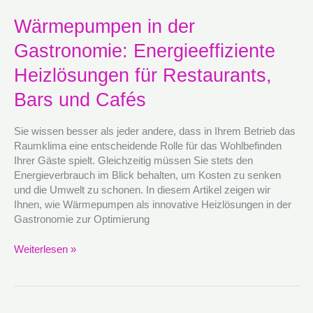
Wärmepumpen
Wärmepumpen in der
in
Gastronomie: Energieeffiziente
der
Gastronomie:
Heizlösungen für Restaurants,
Energieeffiziente
Heizlösungen
Bars und Cafés
für
Restaurants,
Sie wissen besser als jeder andere, dass in Ihrem Betrieb das
Bars
Raumklima eine entscheidende Rolle für das Wohlbefinden
und
Ihrer Gäste spielt. Gleichzeitig müssen Sie stets den
Cafés
Energieverbrauch im Blick behalten, um Kosten zu senken
und die Umwelt zu schonen. In diesem Artikel zeigen wir
Ihnen, wie Wärmepumpen als innovative Heizlösungen in der
Gastronomie zur Optimierung
Weiterlesen »