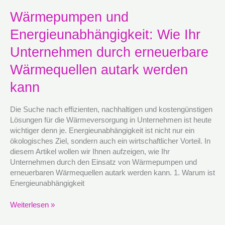
Wärmepumpen
Wärmepumpen und
und
Energieunabhängigkeit: Wie Ihr
Energieunabhängigkeit:
Wie
Unternehmen durch erneuerbare
Ihr
Unternehmen
Wärmequellen autark werden
durch
kann
erneuerbare
Wärmequellen
autark
Die Suche nach effizienten, nachhaltigen und kostengünstigen
werden
Lösungen für die Wärmeversorgung in Unternehmen ist heute
kann
wichtiger denn je. Energieunabhängigkeit ist nicht nur ein
ökologisches Ziel, sondern auch ein wirtschaftlicher Vorteil. In
diesem Artikel wollen wir Ihnen aufzeigen, wie Ihr
Unternehmen durch den Einsatz von Wärmepumpen und
erneuerbaren Wärmequellen autark werden kann. 1. Warum ist
Energieunabhängigkeit
Weiterlesen »