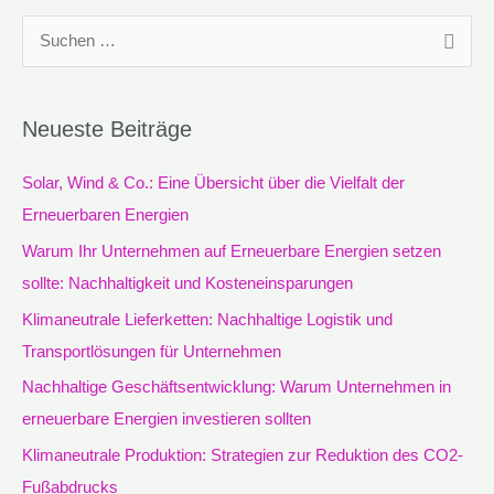
S
u
c
Neueste Beiträge
h
e
Solar, Wind & Co.: Eine Übersicht über die Vielfalt der
n
Erneuerbaren Energien
n
Warum Ihr Unternehmen auf Erneuerbare Energien setzen
a
sollte: Nachhaltigkeit und Kosteneinsparungen
c
Klimaneutrale Lieferketten: Nachhaltige Logistik und
h
Transportlösungen für Unternehmen
:
Nachhaltige Geschäftsentwicklung: Warum Unternehmen in
erneuerbare Energien investieren sollten
Klimaneutrale Produktion: Strategien zur Reduktion des CO2-
Fußabdrucks