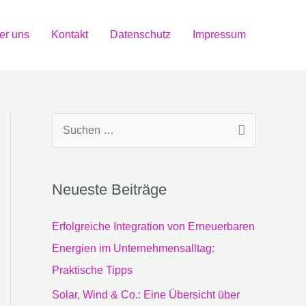
er uns
Kontakt
Datenschutz
Impressum
S
u
c
Neueste Beiträge
h
e
Erfolgreiche Integration von Erneuerbaren
n
Energien im Unternehmensalltag:
n
Praktische Tipps
a
Solar, Wind & Co.: Eine Übersicht über