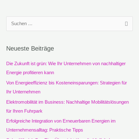
S
u
c
Neueste Beiträge
h
e
Die Zukunft ist grün: Wie Ihr Unternehmen von nachhaltiger
n
Energie profitieren kann
n
Von Energieeffizienz bis Kosteneinsparungen: Strategien für
a
Ihr Unternehmen
c
Elektromobilität im Business: Nachhaltige Mobilitätslösungen
h
für Ihren Fuhrpark
:
Erfolgreiche Integration von Erneuerbaren Energien im
Unternehmensalltag: Praktische Tipps