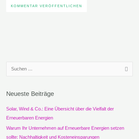
S
u
c
Neueste Beiträge
h
e
Solar, Wind & Co.: Eine Übersicht über die Vielfalt der
n
Erneuerbaren Energien
n
Warum Ihr Unternehmen auf Erneuerbare Energien setzen
a
sollte: Nachhaltigkeit und Kosteneinsparungen