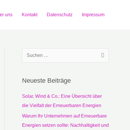
er uns
Kontakt
Datenschutz
Impressum
S
u
c
Neueste Beiträge
h
e
Solar, Wind & Co.: Eine Übersicht über
n
die Vielfalt der Erneuerbaren Energien
n
Warum Ihr Unternehmen auf Erneuerbare
a
Energien setzen sollte: Nachhaltigkeit und