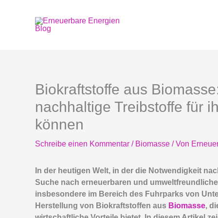
Zum
Inhalt
springen
Biokraftstoffe aus Biomass
nachhaltige Treibstoffe für 
können
Schreibe einen Kommentar
/
Biomasse
/ Von
Erneuer
In der heutigen Welt, in der die Notwendigkeit nac
Suche nach erneuerbaren und umweltfreundlichen
insbesondere im Bereich des Fuhrparks von Unte
Herstellung von Biokraftstoffen aus
Biomasse
, d
wirtschaftliche Vorteile bietet. In diesem Artikel 