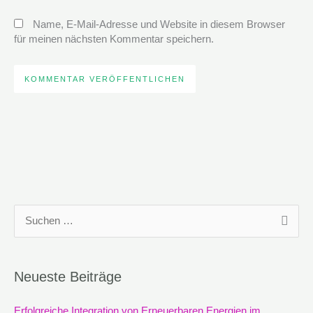
Name, E-Mail-Adresse und Website in diesem Browser
für meinen nächsten Kommentar speichern.
S
u
c
Neueste Beiträge
h
e
Erfolgreiche Integration von Erneuerbaren Energien im