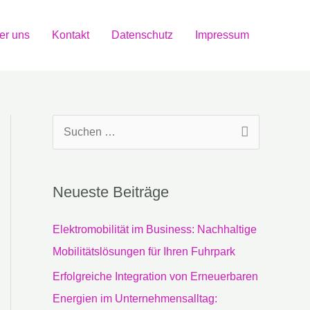
er uns
Kontakt
Datenschutz
Impressum
S
u
c
Neueste Beiträge
h
e
Elektromobilität im Business: Nachhaltige
n
Mobilitätslösungen für Ihren Fuhrpark
n
Erfolgreiche Integration von Erneuerbaren
a
Energien im Unternehmensalltag: