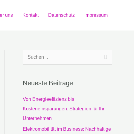
er uns
Kontakt
Datenschutz
Impressum
S
u
c
Neueste Beiträge
h
e
Von Energieeffizienz bis
n
Kosteneinsparungen: Strategien für Ihr
n
Unternehmen
a
Elektromobilität im Business: Nachhaltige