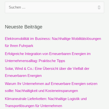
S
u
c
Neueste Beiträge
h
e
Elektromobilität im Business: Nachhaltige Mobilitätslösungen
n
für Ihren Fuhrpark
n
Erfolgreiche Integration von Erneuerbaren Energien im
a
Unternehmensalltag: Praktische Tipps
c
Solar, Wind & Co.: Eine Übersicht über die Vielfalt der
h
Erneuerbaren Energien
:
Warum Ihr Unternehmen auf Erneuerbare Energien setzen
sollte: Nachhaltigkeit und Kosteneinsparungen
Klimaneutrale Lieferketten: Nachhaltige Logistik und
Transportlösungen für Unternehmen