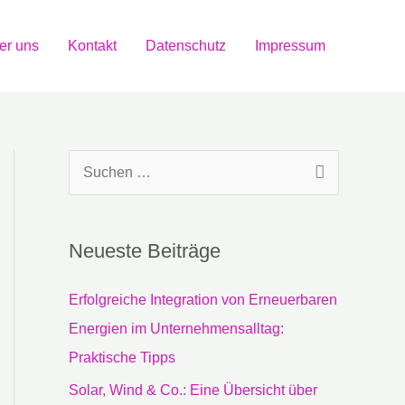
er uns
Kontakt
Datenschutz
Impressum
S
u
c
Neueste Beiträge
h
e
Erfolgreiche Integration von Erneuerbaren
n
Energien im Unternehmensalltag:
n
Praktische Tipps
a
Solar, Wind & Co.: Eine Übersicht über