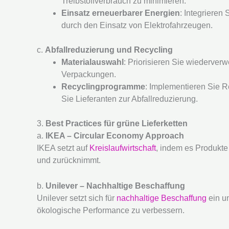
Treibstoffverbrauch zu minimieren.
Einsatz erneuerbarer Energien
: Integrieren
durch den Einsatz von Elektrofahrzeugen.
c.
Abfallreduzierung und Recycling
Materialauswahl
: Priorisieren Sie wiederverw
Verpackungen.
Recyclingprogramme
: Implementieren Sie R
Sie Lieferanten zur Abfallreduzierung.
3.
Best Practices für grüne Lieferketten
a.
IKEA – Circular Economy Approach
IKEA setzt auf
Kreislaufwirtschaft
, indem es Produkte
und zurücknimmt.
b.
Unilever – Nachhaltige Beschaffung
Unilever setzt sich für
nachhaltige Beschaffung
ein un
ökologische Performance zu verbessern.