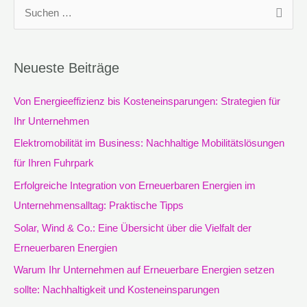
S
u
c
Neueste Beiträge
h
e
Von Energieeffizienz bis Kosteneinsparungen: Strategien für
n
Ihr Unternehmen
n
Elektromobilität im Business: Nachhaltige Mobilitätslösungen
a
für Ihren Fuhrpark
c
Erfolgreiche Integration von Erneuerbaren Energien im
h
Unternehmensalltag: Praktische Tipps
:
Solar, Wind & Co.: Eine Übersicht über die Vielfalt der
Erneuerbaren Energien
Warum Ihr Unternehmen auf Erneuerbare Energien setzen
sollte: Nachhaltigkeit und Kosteneinsparungen