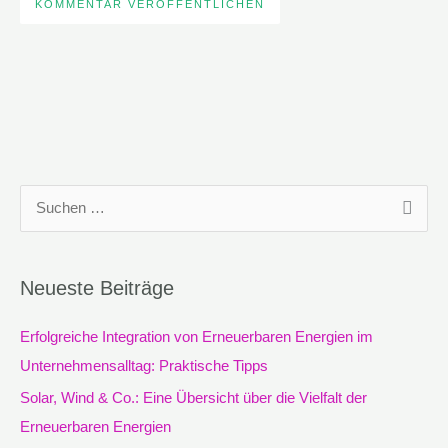
S
u
c
Neueste Beiträge
h
e
Erfolgreiche Integration von Erneuerbaren Energien im
n
Unternehmensalltag: Praktische Tipps
n
Solar, Wind & Co.: Eine Übersicht über die Vielfalt der
a
Erneuerbaren Energien
c