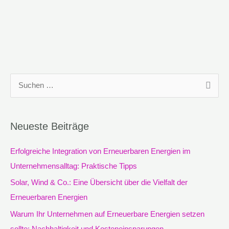
S
u
c
Neueste Beiträge
h
e
Erfolgreiche Integration von Erneuerbaren Energien im
n
Unternehmensalltag: Praktische Tipps
n
Solar, Wind & Co.: Eine Übersicht über die Vielfalt der
a
Erneuerbaren Energien
c
Warum Ihr Unternehmen auf Erneuerbare Energien setzen
h
sollte: Nachhaltigkeit und Kosteneinsparungen