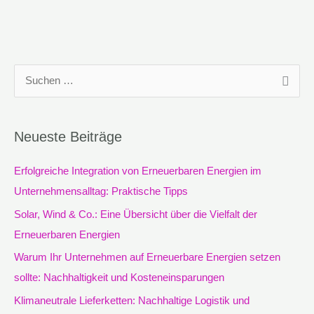
S
u
c
Neueste Beiträge
h
e
Erfolgreiche Integration von Erneuerbaren Energien im
n
Unternehmensalltag: Praktische Tipps
n
Solar, Wind & Co.: Eine Übersicht über die Vielfalt der
a
Erneuerbaren Energien
c
Warum Ihr Unternehmen auf Erneuerbare Energien setzen
h
sollte: Nachhaltigkeit und Kosteneinsparungen
:
Klimaneutrale Lieferketten: Nachhaltige Logistik und