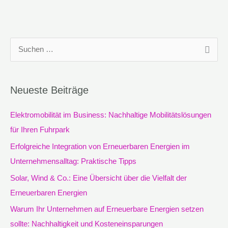
S
u
c
Neueste Beiträge
h
e
Elektromobilität im Business: Nachhaltige Mobilitätslösungen
n
für Ihren Fuhrpark
n
Erfolgreiche Integration von Erneuerbaren Energien im
a
Unternehmensalltag: Praktische Tipps
c
Solar, Wind & Co.: Eine Übersicht über die Vielfalt der
h
Erneuerbaren Energien
:
Warum Ihr Unternehmen auf Erneuerbare Energien setzen
sollte: Nachhaltigkeit und Kosteneinsparungen