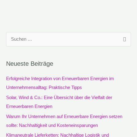
S
u
c
Neueste Beiträge
h
e
Erfolgreiche Integration von Erneuerbaren Energien im
n
Unternehmensalltag: Praktische Tipps
n
Solar, Wind & Co.: Eine Übersicht über die Vielfalt der
a
Erneuerbaren Energien
c
Warum Ihr Unternehmen auf Erneuerbare Energien setzen
h
sollte: Nachhaltigkeit und Kosteneinsparungen
:
Klimaneutrale Lieferketten: Nachhaltige Logistik und