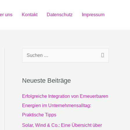
er uns
Kontakt
Datenschutz
Impressum
S
u
c
Neueste Beiträge
h
e
Erfolgreiche Integration von Erneuerbaren
n
Energien im Unternehmensalltag:
n
Praktische Tipps
a
Solar, Wind & Co.: Eine Übersicht über