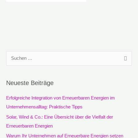
S
u
c
Neueste Beiträge
h
e
Erfolgreiche Integration von Erneuerbaren Energien im
n
Unternehmensalltag: Praktische Tipps
n
Solar, Wind & Co.: Eine Übersicht über die Vielfalt der
a
Erneuerbaren Energien
c
Warum Ihr Unternehmen auf Erneuerbare Energien setzen