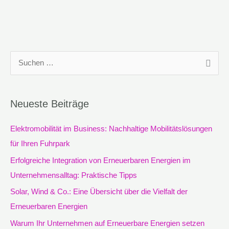
S
u
c
Neueste Beiträge
h
e
Elektromobilität im Business: Nachhaltige Mobilitätslösungen
n
für Ihren Fuhrpark
n
Erfolgreiche Integration von Erneuerbaren Energien im
a
Unternehmensalltag: Praktische Tipps
c
Solar, Wind & Co.: Eine Übersicht über die Vielfalt der
h
Erneuerbaren Energien
:
Warum Ihr Unternehmen auf Erneuerbare Energien setzen