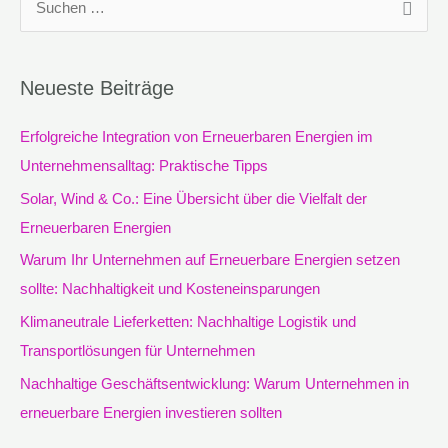
S
u
c
Neueste Beiträge
h
e
Erfolgreiche Integration von Erneuerbaren Energien im
n
Unternehmensalltag: Praktische Tipps
n
Solar, Wind & Co.: Eine Übersicht über die Vielfalt der
a
Erneuerbaren Energien
c
Warum Ihr Unternehmen auf Erneuerbare Energien setzen
h
sollte: Nachhaltigkeit und Kosteneinsparungen
:
Klimaneutrale Lieferketten: Nachhaltige Logistik und
Transportlösungen für Unternehmen
Nachhaltige Geschäftsentwicklung: Warum Unternehmen in
erneuerbare Energien investieren sollten