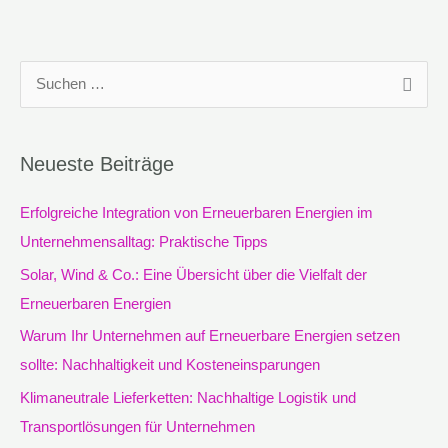
S
u
c
Neueste Beiträge
h
e
Erfolgreiche Integration von Erneuerbaren Energien im
n
Unternehmensalltag: Praktische Tipps
n
Solar, Wind & Co.: Eine Übersicht über die Vielfalt der
a
Erneuerbaren Energien
c
Warum Ihr Unternehmen auf Erneuerbare Energien setzen
h
sollte: Nachhaltigkeit und Kosteneinsparungen
:
Klimaneutrale Lieferketten: Nachhaltige Logistik und
Transportlösungen für Unternehmen