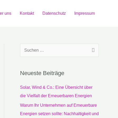
er uns
Kontakt
Datenschutz
Impressum
S
u
c
Neueste Beiträge
h
e
Solar, Wind & Co.: Eine Übersicht über
n
die Vielfalt der Erneuerbaren Energien
n
Warum Ihr Unternehmen auf Erneuerbare
a
Energien setzen sollte: Nachhaltigkeit und