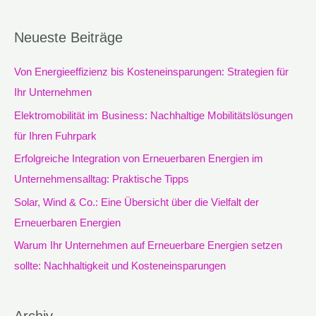
u
c
Neueste Beiträge
h
e
Von Energieeffizienz bis Kosteneinsparungen: Strategien für
n
Ihr Unternehmen
n
Elektromobilität im Business: Nachhaltige Mobilitätslösungen
a
für Ihren Fuhrpark
c
Erfolgreiche Integration von Erneuerbaren Energien im
h
Unternehmensalltag: Praktische Tipps
:
Solar, Wind & Co.: Eine Übersicht über die Vielfalt der
Erneuerbaren Energien
Warum Ihr Unternehmen auf Erneuerbare Energien setzen
sollte: Nachhaltigkeit und Kosteneinsparungen