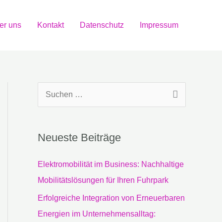
er uns
Kontakt
Datenschutz
Impressum
S
u
c
Neueste Beiträge
h
e
Elektromobilität im Business: Nachhaltige
n
Mobilitätslösungen für Ihren Fuhrpark
n
Erfolgreiche Integration von Erneuerbaren
a
Energien im Unternehmensalltag: