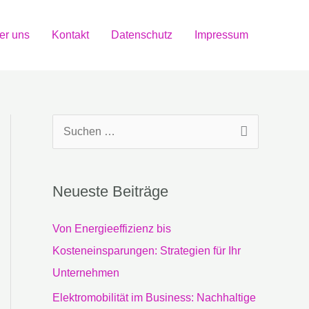
er uns
Kontakt
Datenschutz
Impressum
S
u
c
Neueste Beiträge
h
e
Von Energieeffizienz bis
n
Kosteneinsparungen: Strategien für Ihr
n
Unternehmen
a
Elektromobilität im Business: Nachhaltige