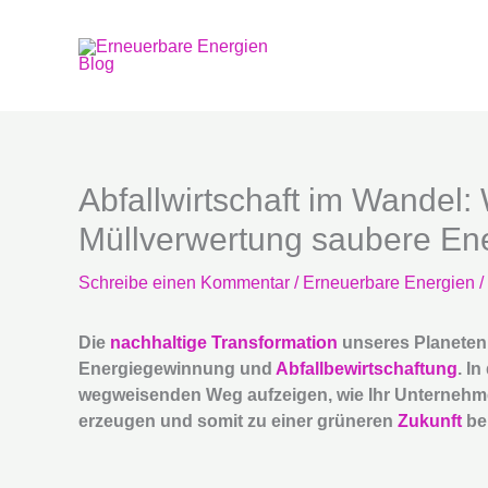
Zum
Inhalt
springen
Abfallwirtschaft im Wandel
Müllverwertung saubere En
Schreibe einen Kommentar
/
Erneuerbare Energien
/
Die
nachhaltige Transformation
unseres Planeten 
Energiegewinnung und
Abfallbewirtschaftung
. I
wegweisenden Weg aufzeigen, wie Ihr Unternehmen
erzeugen und somit zu einer grüneren
Zukunft
be