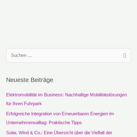
S
u
c
Neueste Beiträge
h
e
Elektromobilität im Business: Nachhaltige Mobilitätslösungen
n
für Ihren Fuhrpark
n
Erfolgreiche Integration von Erneuerbaren Energien im
a
Unternehmensalltag: Praktische Tipps
c
Solar, Wind & Co.: Eine Übersicht über die Vielfalt der
h