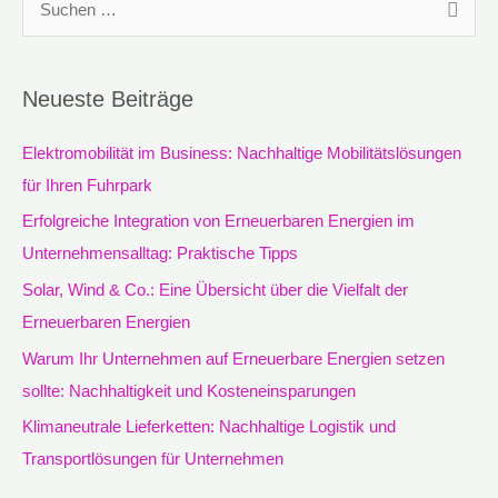
S
u
c
Neueste Beiträge
h
e
Elektromobilität im Business: Nachhaltige Mobilitätslösungen
n
für Ihren Fuhrpark
n
Erfolgreiche Integration von Erneuerbaren Energien im
a
Unternehmensalltag: Praktische Tipps
c
Solar, Wind & Co.: Eine Übersicht über die Vielfalt der
h
Erneuerbaren Energien
:
Warum Ihr Unternehmen auf Erneuerbare Energien setzen
sollte: Nachhaltigkeit und Kosteneinsparungen
Klimaneutrale Lieferketten: Nachhaltige Logistik und
Transportlösungen für Unternehmen