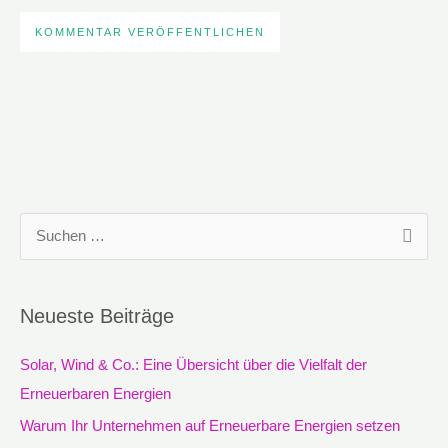
S
u
c
Neueste Beiträge
h
e
Solar, Wind & Co.: Eine Übersicht über die Vielfalt der
n
Erneuerbaren Energien
n
Warum Ihr Unternehmen auf Erneuerbare Energien setzen
a