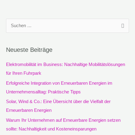
S
u
c
Neueste Beiträge
h
e
Elektromobilität im Business: Nachhaltige Mobilitätslösungen
n
für Ihren Fuhrpark
n
Erfolgreiche Integration von Erneuerbaren Energien im
a
Unternehmensalltag: Praktische Tipps
c
Solar, Wind & Co.: Eine Übersicht über die Vielfalt der
h
Erneuerbaren Energien
:
Warum Ihr Unternehmen auf Erneuerbare Energien setzen
sollte: Nachhaltigkeit und Kosteneinsparungen