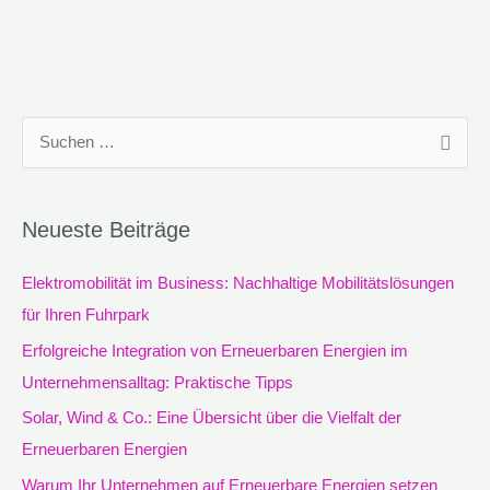
S
u
c
Neueste Beiträge
h
e
Elektromobilität im Business: Nachhaltige Mobilitätslösungen
n
für Ihren Fuhrpark
n
Erfolgreiche Integration von Erneuerbaren Energien im
a
Unternehmensalltag: Praktische Tipps
c
Solar, Wind & Co.: Eine Übersicht über die Vielfalt der
h
Erneuerbaren Energien
:
Warum Ihr Unternehmen auf Erneuerbare Energien setzen