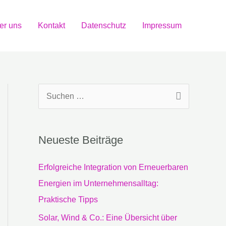
er uns
Kontakt
Datenschutz
Impressum
S
u
c
Neueste Beiträge
h
e
Erfolgreiche Integration von Erneuerbaren
n
Energien im Unternehmensalltag:
n
Praktische Tipps
a
Solar, Wind & Co.: Eine Übersicht über