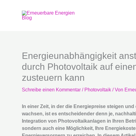
Zum
Inhalt
springen
Energieunabhängigkeit ans
durch Photovoltaik auf eine
zusteuern kann
Schreibe einen Kommentar
/
Photovoltaik
/ Von
Erne
In einer Zeit, in der die Energiepreise steigen u
wachsen, ist es entscheidender denn je, nachhalt
Integration von Photovoltaikanlagen in Ihren Betr
sondern auch eine Möglichkeit, Ihre Energiekos
Energieversorgern zu erreichen. In diesem Artik