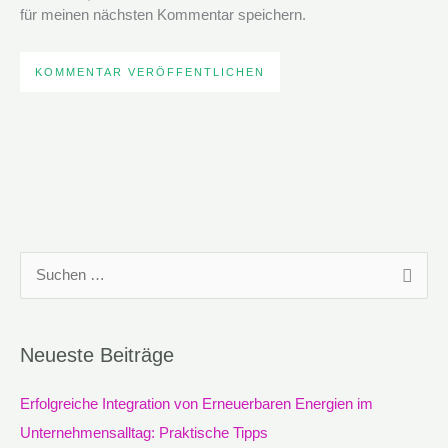
für meinen nächsten Kommentar speichern.
S
u
c
Neueste Beiträge
h
e
Erfolgreiche Integration von Erneuerbaren Energien im
n
Unternehmensalltag: Praktische Tipps