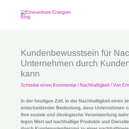
Zum
Inhalt
springen
Kundenbewusstsein für Nachh
Unternehmen durch Kundeno
kann
Schreibe einen Kommentar
/
Nachhaltigkeit
/ Von
Ern
In der heutigen Zeit, in der Nachhaltigkeit einen 
entscheidender Bedeutung, dass Unternehmen ni
ihre soziale und ökologische Verantwortung wa
legen Wert auf nachhaltige Produkte und Dienstle
durch Kundenorientierung zu einer nachhaltiger