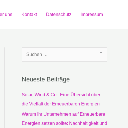
er uns
Kontakt
Datenschutz
Impressum
S
u
c
Neueste Beiträge
h
e
Solar, Wind & Co.: Eine Übersicht über
n
die Vielfalt der Erneuerbaren Energien
n
Warum Ihr Unternehmen auf Erneuerbare
a
Energien setzen sollte: Nachhaltigkeit und