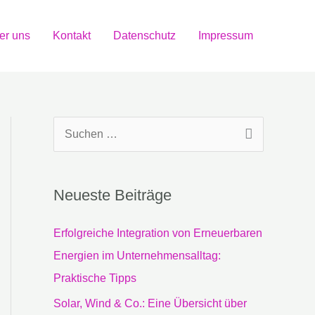
er uns
Kontakt
Datenschutz
Impressum
S
u
c
Neueste Beiträge
h
e
Erfolgreiche Integration von Erneuerbaren
n
Energien im Unternehmensalltag:
n
Praktische Tipps
a
Solar, Wind & Co.: Eine Übersicht über