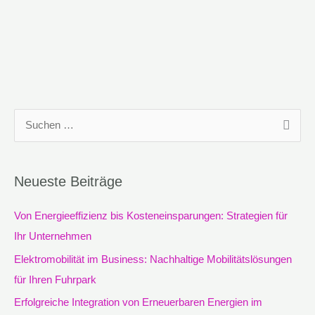
S
u
c
Neueste Beiträge
h
e
Von Energieeffizienz bis Kosteneinsparungen: Strategien für
n
Ihr Unternehmen
n
Elektromobilität im Business: Nachhaltige Mobilitätslösungen
a
für Ihren Fuhrpark
c
Erfolgreiche Integration von Erneuerbaren Energien im
h