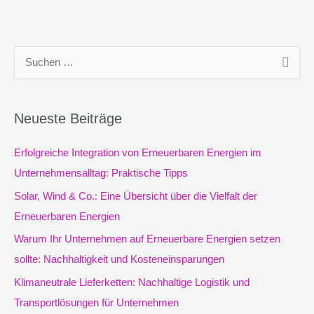
S
u
c
Neueste Beiträge
h
e
Erfolgreiche Integration von Erneuerbaren Energien im
n
Unternehmensalltag: Praktische Tipps
n
Solar, Wind & Co.: Eine Übersicht über die Vielfalt der
a
Erneuerbaren Energien
c
Warum Ihr Unternehmen auf Erneuerbare Energien setzen
h
sollte: Nachhaltigkeit und Kosteneinsparungen
:
Klimaneutrale Lieferketten: Nachhaltige Logistik und
Transportlösungen für Unternehmen