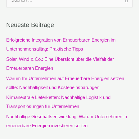
S
u
c
Neueste Beiträge
h
e
Erfolgreiche Integration von Erneuerbaren Energien im
n
Unternehmensalltag: Praktische Tipps
n
Solar, Wind & Co.: Eine Übersicht über die Vielfalt der
a
Erneuerbaren Energien
c
Warum Ihr Unternehmen auf Erneuerbare Energien setzen
h
sollte: Nachhaltigkeit und Kosteneinsparungen
:
Klimaneutrale Lieferketten: Nachhaltige Logistik und
Transportlösungen für Unternehmen
Nachhaltige Geschäftsentwicklung: Warum Unternehmen in
erneuerbare Energien investieren sollten