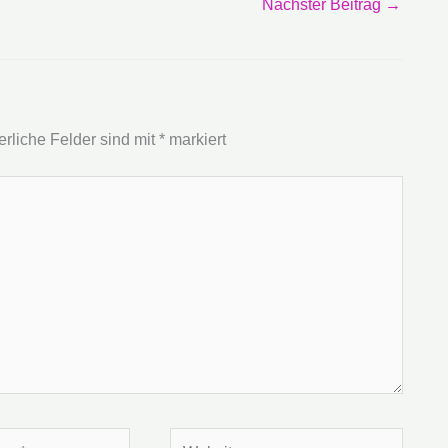
Nächster Beitrag
→
erliche Felder sind mit
*
markiert
Website