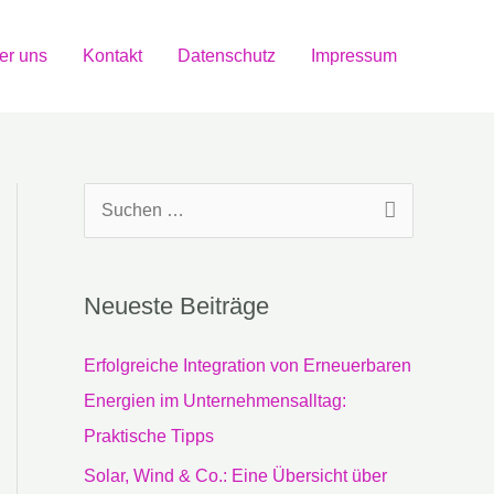
er uns
Kontakt
Datenschutz
Impressum
S
u
c
Neueste Beiträge
h
e
Erfolgreiche Integration von Erneuerbaren
n
Energien im Unternehmensalltag:
n
Praktische Tipps
a
Solar, Wind & Co.: Eine Übersicht über