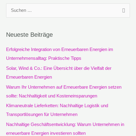
S
u
c
Neueste Beiträge
h
e
Erfolgreiche Integration von Erneuerbaren Energien im
n
Unternehmensalltag: Praktische Tipps
n
Solar, Wind & Co.: Eine Übersicht über die Vielfalt der
a
Erneuerbaren Energien
c
Warum Ihr Unternehmen auf Erneuerbare Energien setzen
h
sollte: Nachhaltigkeit und Kosteneinsparungen
:
Klimaneutrale Lieferketten: Nachhaltige Logistik und
Transportlösungen für Unternehmen
Nachhaltige Geschäftsentwicklung: Warum Unternehmen in
erneuerbare Energien investieren sollten